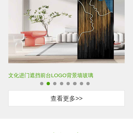
文化进门遮挡前台LOGO背景墙玻璃
艺
查看更多>>