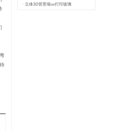
·
立体3D背景墙uv打印玻璃
待
们
：弯
待