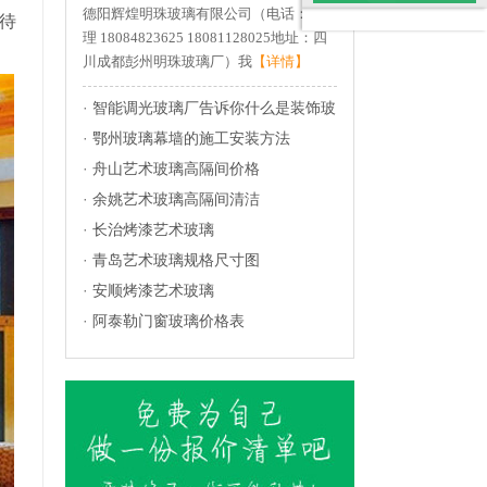
德阳辉煌明珠玻璃有限公司（电话：杨经
待
法
理 18084823625 18081128025地址：四
川成都彭州明珠玻璃厂）我
【详情】
·
智能调光玻璃厂告诉你什么是装饰玻
璃？
·
鄂州玻璃幕墙的施工安装方法
·
舟山艺术玻璃高隔间价格
·
余姚艺术玻璃高隔间清洁
·
长治烤漆艺术玻璃
·
青岛艺术玻璃规格尺寸图
·
安顺烤漆艺术玻璃
·
阿泰勒门窗玻璃价格表