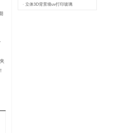
·
立体3D背景墙uv打印玻璃
期
合
：夹
！