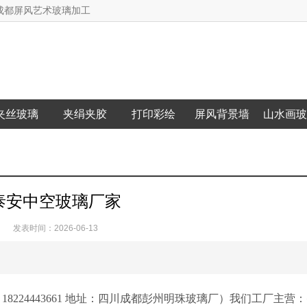
成都屏风艺术玻璃加工
夹丝玻璃
夹绢夹胶
打印彩绘
屏风背景墙
山水画玻
泰安中空玻璃厂家
发表时间：2026-06-13
8224443661 地址：四川成都彭州明珠玻璃厂）我们工厂主营