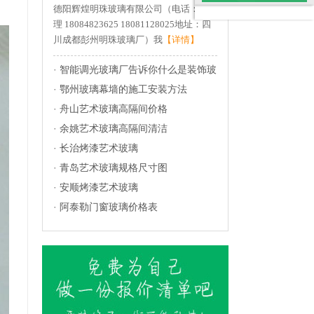
德阳辉煌明珠玻璃有限公司（电话：杨经
法
理 18084823625 18081128025地址：四
川成都彭州明珠玻璃厂）我
【详情】
·
智能调光玻璃厂告诉你什么是装饰玻
璃？
·
鄂州玻璃幕墙的施工安装方法
·
舟山艺术玻璃高隔间价格
·
余姚艺术玻璃高隔间清洁
·
长治烤漆艺术玻璃
·
青岛艺术玻璃规格尺寸图
·
安顺烤漆艺术玻璃
·
阿泰勒门窗玻璃价格表